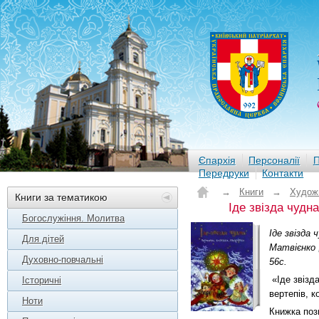
Єпархія
Персоналії
П
Передруки
Контакти
→
Книги
→
Худож
Книги за тематикою
Іде звізда чудн
Богослужіння. Молитва
Іде звізда 
Для дітей
Матвієнко ;
Духовно-повчальні
56с.
«Іде звізда
Історичні
вертепів, к
Ноти
Книжка поз