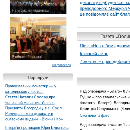
деканату відбудеться па
преподобного Меркурія Че
На міському кладовищі
це повідомляє сайт благо
7 листопада 2015 р.
Газета «Волин
Піст: «Не хлібом єдиним
Істинний лікар
В обласній лікарні
7 жовтня – преподобног
3 листопада 2015 р.
Усі фотосесії
Передруки
Православний монастир — у
Радіопередача «Благо» 8 ли
католицькому костелі
Стаття Наталки Слюсар про
Пушко – про євангельське чи
чоловічий монастир Успіння
багатого і Лазаря). Володи
Пресвятої Богородиці в с. Сокіл
Димитрія Солунського (8 ли
Рожищанського деканату в
Скопіювати файл
обласному виданні «Вісник і Ко»
Радіопередача «Благо» 1 л
Інтерв’ю протоієрея Юрія Близнюка