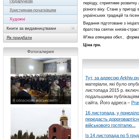
Подарункові
періоду, сприятиме розвитку 
різного віку. Стане у пригод
Християнам-початківцям
українських традицій та пісен
Художні
Видання підготоване з ініціа
Книги за видавництвами
братства святих князів-страс
М’яка глянцева обкл., форма
Як придбати
Ціна грн.
Фотогалерея
Тут, за адресою
Arkhiv.pr
матеріали, які було опубл
листопада 2015 р. включ
подальшими публікаціями
В обласному військкоматі
сайта. Його адреса –
Pra
11 листопада 2015 р.
16 листопада, у понеділо
передасть дороговартіс
військового госпіталю...
Із 14 листопада по 5 гру