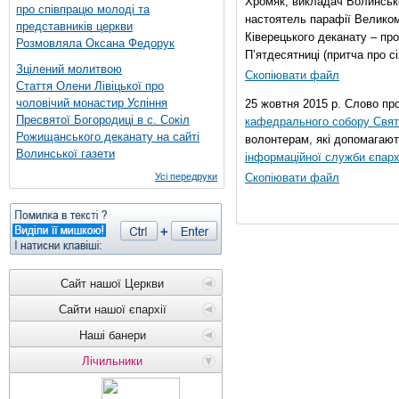
Хромяк, викладач Волинсько
про співпрацю молоді та
настоятель парафії Велико
представників церкви
Ківерецького деканату – про
Розмовляла Оксана Федорук
П’ятдесятниці (притча про сі
Зцілений молитвою
Скопіювати файл
Стаття Олени Лівіцької про
чоловічий монастир Успіння
25 жовтня 2015 р. Слово пр
Пресвятої Богородиці в с. Сокіл
кафедрального собору Свято
Рожищанського деканату на сайті
волонтерам, які допомагают
Волинської газети
інформаційної служби єпарх
Усі передруки
Скопіювати файл
Сайт нашої Церкви
Сайти нашої єпархії
Наші банери
Лічильники