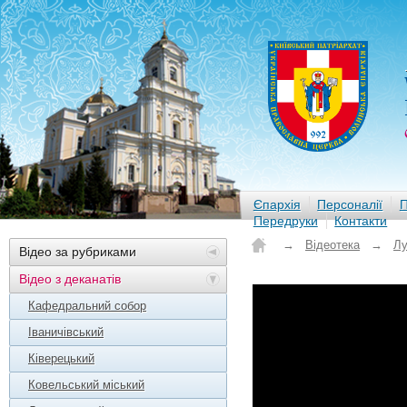
Єпархія
Персоналії
П
Передруки
Контакти
→
Відеотека
→
Лу
Відео за рубриками
Відео з деканатів
Кафедральний собор
Іваничівський
Ківерецький
Ковельський міський