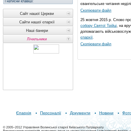
євангельське читання неділі 
Скопіювати файл
Сайт нашої Церкви
25 жовтня 2015 р. Слово пр
Сайти нашої єпархії
собору Святої Трійці
, на вр
Наші банери
допомагають військовослуж
єпархії
.
Лічильники
Скопіювати файл
Єпархія
Персоналії
Документи
Новини
Фот
© 2005–2012 Управління Волинської єпархії Київського Патріархату
Використання матеріалів дозволено лише за умови посилання (для інтернет-видань 