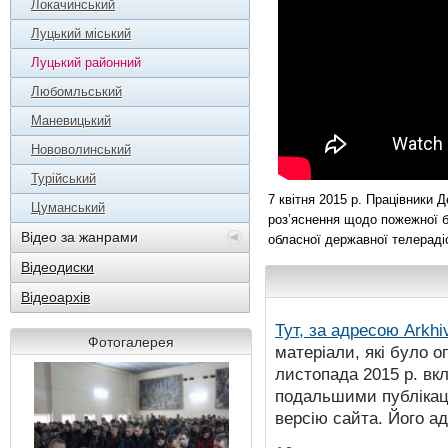
Локачинський
Луцький міський
Луцький районний
Любомльський
Маневицький
Нововолинський
Турійський
7 квітня 2015 р. Працівники
Цуманський
роз’яснення щодо пожежної 
Відео за жанрами
обласної державної телераді
Відеодиски
Відеоархів
Тут, за адресою
Arkhi
Фотогалерея
матеріали, які було о
листопада 2015 р. вк
подальшими публікаці
версію сайта. Його а