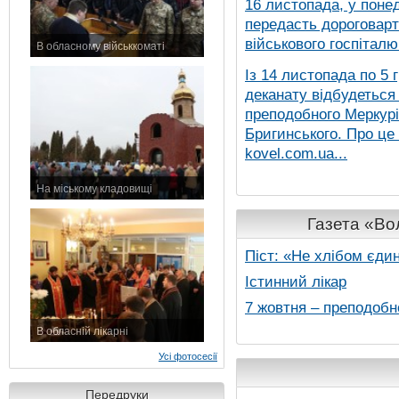
16 листопада, у понед
передасть дороговарт
військового госпіталю.
В обласному військкоматі
11 листопада 2015 р.
Із 14 листопада по 5 
деканату відбудеться
преподобного Меркурія
Бригинського. Про це
kovel.com.ua...
На міському кладовищі
7 листопада 2015 р.
Газета «Вол
Піст: «Не хлібом єди
Істинний лікар
7 жовтня – преподобн
В обласній лікарні
3 листопада 2015 р.
Усі фотосесії
Передруки