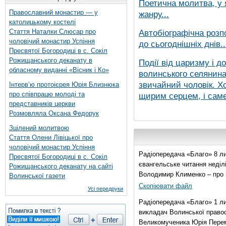
Поетична молитва, у 
Православний монастир — у
жанру...
католицькому костелі
Стаття Наталки Слюсар про
Автобіографічна розп
чоловічий монастир Успіння
до сьогоднішніх днів..
Пресвятої Богородиці в с. Сокіл
Рожищанського деканату в
Події від царизму і д
обласному виданні «Вісник і Ко»
волинського селянина,
звичайний чоловік. Хо
Інтерв’ю протоієрея Юрія Близнюка
про співпрацю молоді та
щирим серцем, і саме 
представників церкви
Розмовляла Оксана Федорук
Зцілений молитвою
Стаття Олени Лівіцької про
чоловічий монастир Успіння
Радіопередача «Благо» 8 ли
Пресвятої Богородиці в с. Сокіл
євангельське читання неділі 
Рожищанського деканату на сайті
Володимир Клименко – про 
Волинської газети
Скопіювати файл
Усі передруки
Радіопередача «Благо» 1 л
викладач Волинської правос
Великомученика Юрія Перем