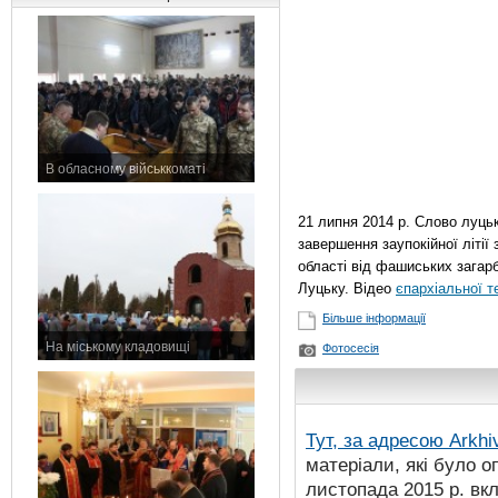
В обласному військкоматі
11 листопада 2015 р.
21 липня 2014 р. Слово луць
завершення заупокійної літії
області від фашиських загар
Луцьку. Відео
єпархіальної т
Більше інформації
На міському кладовищі
Фотосесія
7 листопада 2015 р.
Тут, за адресою
Arkhi
матеріали, які було о
листопада 2015 р. вк