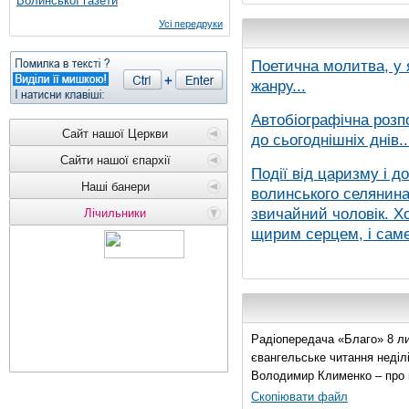
Волинської газети
Усі передруки
Поетична молитва, у 
жанру...
Автобіографічна розп
Сайт нашої Церкви
до сьогоднішніх днів..
Сайти нашої єпархії
Події від царизму і д
Наші банери
волинського селянина,
звичайний чоловік. Хо
Лічильники
щирим серцем, і саме 
Радіопередача «Благо» 8 ли
євангельське читання неділі 
Володимир Клименко – про 
Скопіювати файл