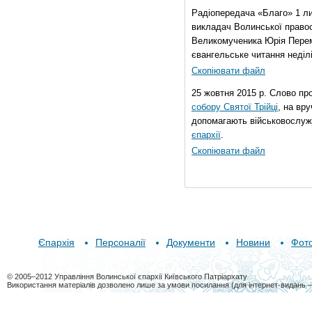
Радіопередача «Благо» 1 л
викладач Волинської правос
Великомученика Юрія Перем
євангельське читання неділі 
Скопіювати файл
25 жовтня 2015 р. Слово пр
собору Святої Трійці
, на вр
допомагають військовослуж
єпархії
.
Скопіювати файл
Єпархія
Персоналії
Документи
Новини
Фот
© 2005–2012 Управління Волинської єпархії Київського Патріархату
Використання матеріалів дозволено лише за умови посилання (для інтернет-видань 