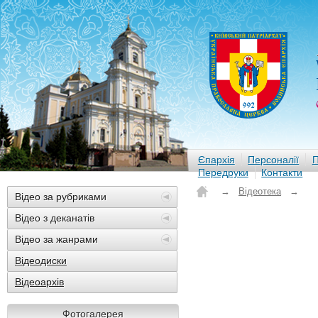
Єпархія
Персоналії
П
Передруки
Контакти
→
Відеотека
→
Відео за рубриками
Відео з деканатів
Відео за жанрами
Відеодиски
Відеоархів
Фотогалерея