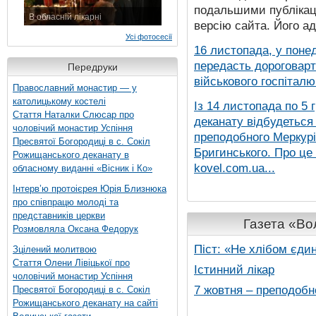
подальшими публікаці
В обласній лікарні
версію сайта. Його а
3 листопада 2015 р.
Усі фотосесії
16 листопада, у понед
передасть дороговарт
Передруки
військового госпіталю.
Православний монастир — у
католицькому костелі
Із 14 листопада по 5 
Стаття Наталки Слюсар про
деканату відбудеться
чоловічий монастир Успіння
преподобного Меркурія
Пресвятої Богородиці в с. Сокіл
Бригинського. Про це
Рожищанського деканату в
kovel.com.ua...
обласному виданні «Вісник і Ко»
Інтерв’ю протоієрея Юрія Близнюка
про співпрацю молоді та
представників церкви
Газета «Вол
Розмовляла Оксана Федорук
Піст: «Не хлібом єди
Зцілений молитвою
Стаття Олени Лівіцької про
Істинний лікар
чоловічий монастир Успіння
7 жовтня – преподобн
Пресвятої Богородиці в с. Сокіл
Рожищанського деканату на сайті