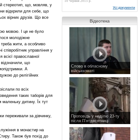
10 червня 2015 р.
й стереотип, що, мовляв, у
Усі документи
они відкрили для себе, що
ьох вірних друзів. Що все
Відеотека
ою мовою. І це не було
алося молодіжне
к треба жити, а особливо
і співробітник управління у
я всієї православної
 відзначили, що
Слово в обласному
мопідтримки. А
військкоматі
дужою до релігійних
11 листопада 2015 р.
зіслали по всіх
роведення таких таборів для
м маленьку дитину. Їх тут
ки переживали за дівчинку,
Проповідь у неділю 23-ту
після П’ятдесятниці
8 листопада 2015 р.
служіння в монастир на
Стиру. Також був похід до