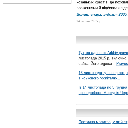
козацьких хрестів, де похова
враженнями й підбивали підс
Волин. єпарх. відом.– 2005.
24 серпня 2005 р.
Тут, за адресою
Arkhiv.pravo
листопада 2015 р. включно.
сайта. Його адреса –
Pravos
16 листопада, у понеділок,
військового госпіталю...
Із 14 листопада по 5 грудн
преподобного Меркурія Черні
Поетична молитва, у якій ст