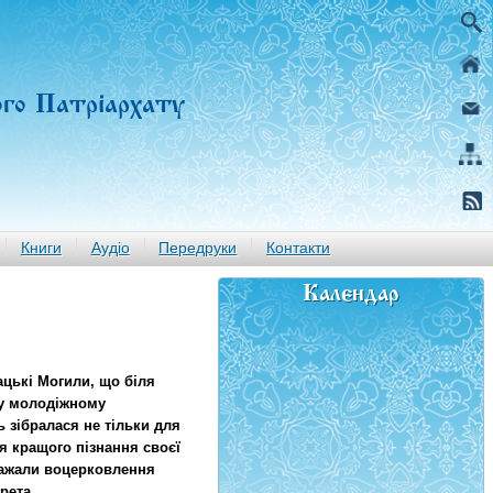
ого Патріархату
Книги
Аудіо
Передруки
Контакти
Календар
зацькі Могили, що біля
му молодіжному
 зібралася не тільки для
я кращого пізнання своєї
важали воцерковлення
рета.