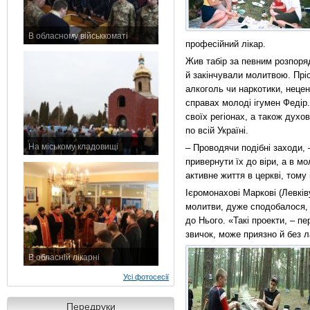
В обласному військкоматі
професійний лікар.
11 листопада 2015 р.
Жив табір за певним розпоряд
й закінчували молитвою. Прі
алкоголь чи наркотики, неце
справах молоді ігумен Федір.
своїх регіонах, а також духо
по всій Україні.
На міському кладовищі
– Проводячи подібні заходи, 
7 листопада 2015 р.
привернути їх до віри, а в м
активне життя в церкві, тому 
Ієромонахові Маркові (Левків
молитви, дуже сподобалося, 
до Нього. «Такі проекти, – п
звичок, може приязно й без л
В обласній лікарні
3 листопада 2015 р.
Усі фотосесії
Передруки