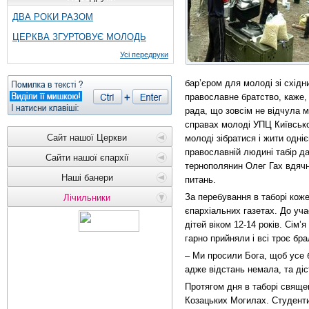
ДВА РОКИ РАЗОМ
ЦЕРКВА ЗГУРТОВУЄ МОЛОДЬ
Усі передруки
бар’єром для молоді зі схід
православне братство, каже, 
рада, що зовсім не відчула м
справах молоді УПЦ Київсько
Сайт нашої Церкви
молоді зібратися і жити одн
православній людині табір д
Сайти нашої єпархії
тернополянин Олег Гах вдячн
Наші банери
питань.
За перебування в таборі коже
Лічильники
єпархіальних газетах. До уча
дітей віком 12-14 років. Сім’
гарно прийняли і всі троє бр
– Ми просили Бога, щоб усе 
адже відстань немала, та діс
Протягом дня в таборі священ
Козацьких Могилах. Студенти 