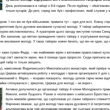
День розпочинався в таборі о 8-й годині. Після підйому – обов’язково
тільки кухарів. До речі, серед них був і професіонал, який служив у
ком. І хоч він не був військовим, правила тут – одні для всіх. Кожну с
оритетним було духовне виховання сучасної молоді. У таборі забороняло
нзурно висловлюватись. А куратором цього заходу виступив голова Сино
 Він зазначив, що метою проведення такого табору є згуртування молоді,
вне виховання молоді. У таких таборах кожен бачить, що він не один, що 
– каже ігумен Федір, – ми зна­йомимо вірян з витоками православної кул
олоді сім’ї закласти зерно, яке б пізніше гідно проросло. Сюди приїхала 
цей табір їх тільки зміцнить.
у), намісникові Жидичинського Миколаївського монастиря, який прибув чи
що Церква активізувала роботу з молоддю і прагне організувати її для с
ереконаний о. Марко, – яскраво показують: молодь цілком гарно може від
айки спілкуватися і, зрештою, Церква для молоді – не ворог».
Активно долучилися до організації табору й члени Молодіжного прав
Миколи, князя Луцького. Разом із «колегами» з київського Братства 
були немовби цементом, що скріплював усі ланки табірного співжитт
Марченко вважає, що для молоді така наука духовності й патріотизм
альтернатива всім тим негативним проявам, які сьогодні згуртовують