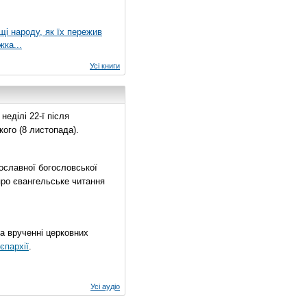
ущі народу, як їх пережив
жка...
Усі книги
еділі 22-ї після
ого (8 листопада).
ославної богословської
про євангельське читання
на врученні церковних
єпархії
.
Усі аудіо