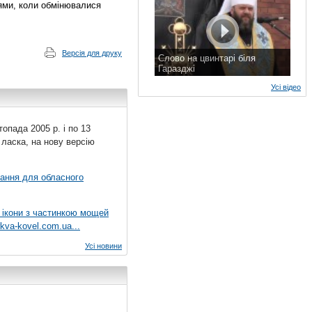
нями, коли обмінювалися
Версія для друку
Слово на цвинтарі біля
Гаразджі
7 листопада 2015 р.
Усі відео
топада 2005 р. і по 13
 ласка, на нову версію
вання для обласного
 ікони з частинкою мощей
kva-kovel.com.ua...
Усі новини