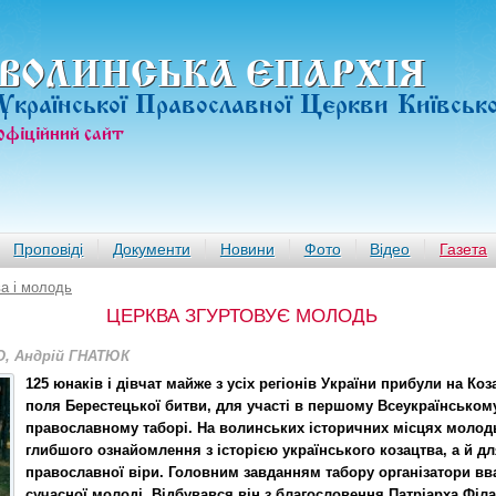
ВОЛИНСЬКА ЄПАРХIЯ
Української Православної Церкви Київськ
офiцiйний сайт
Проповіді
Документи
Новини
Фото
Відео
Газета
а і молодь
ЦЕРКВА ЗГУРТОВУЄ МОЛОДЬ
О, Андрій ГНАТЮК
125 юнаків і дівчат майже з усіх регіонів України прибули на Ко
поля Берестецької битви, для участі в першому Всеукраїнсько
православному таборі. На волинських історичних місцях молодь
глибшого ознайомлення з історією українського козацтва, а й дл
православної віри. Головним завданням табору організатори в
сучасної молоді. Відбувався він з благословення Патріарха Філа