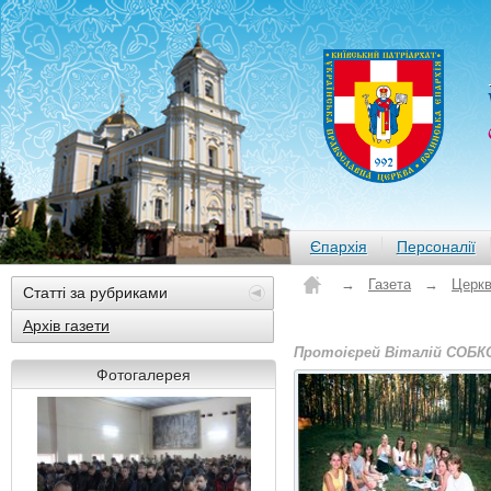
Єпархія
Персоналії
→
Газета
→
Церкв
Статті за рубриками
Архів газети
Протоієрей Віталій СОБК
Фотогалерея