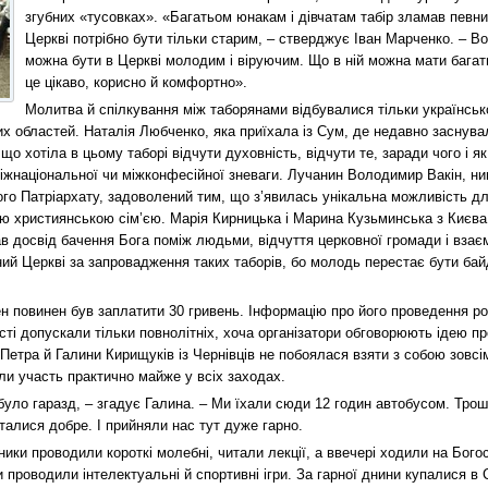
згубних «тусовках». «Багатьом юнакам і дівчатам табір зламав певни
Церкві потрібно бути тільки старим, – стверджує Іван Марченко. – В
можна бути в Церкві молодим і віруючим. Що в ній можна мати багат
це цікаво, корисно й комфортно».
Молитва й спілкування між таборянами відбувалися тільки українськ
них областей. Наталія Любченко, яка приїхала із Сум, де недавно заснув
що хотіла в цьому таборі відчути духовність, відчути те, заради чого і я
іжнаціональної чи міжконфесійної зневаги. Лучанин Володимир Вакін, нин
го Патріархату, задоволений тим, що з’явилась унікальна можливість дл
ією християнською сім’єю. Марія Кирницька і Марина Кузьминська з Києва
ав досвід бачення Бога поміж людьми, відчуття церковної громади і взає
ий Церкві за запровадження таких таборів, бо молодь перестає бути бай
н повинен був заплатити 30 гривень. Інформацію про його проведення ро
сті допускали тільки повнолітніх, хоча організатори обговорюють ідею п
я Петра й Галини Кирищуків із Чернівців не побоялася взяти з собою зовсі
али участь практично майже у всіх заходах.
було гаразд, – згадує Галина. – Ми їхали сюди 12 годин автобусом. Трош
талися добре. І прийняли нас тут дуже гарно.
ики проводили короткі молебні, читали лекції, а ввечері ходили на Бого
проводили інтелектуальні й спортивні ігри. За гарної днини купалися в 