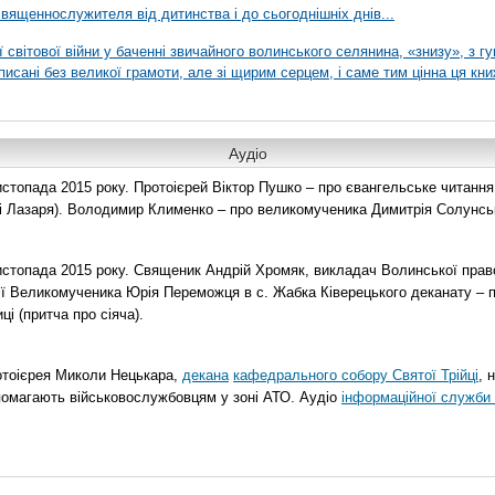
вященнослужителя від дитинства і до сьогоднішніх днів...
ї світової війни у баченні звичайного волинського селянина, «знизу», з г
писані без великої грамоти, але зі щирим серцем, і саме тим цінна ця кни
Аудіо
топада 2015 року. Протоієрей Віктор Пушко – про євангельське читання н
о і Лазаря). Володимир Клименко – про великомученика Димитрія Солунськ
стопада 2015 року. Священик Андрій Хромяк, викладач Волинської прав
ії Великомученика Юрія Переможця в с. Жабка Ківерецького деканату – 
ці (притча про сіяча).
отоієрея Миколи Нецькара,
декана
кафедрального собору Святої Трійці
, 
помагають військовослужбовцям у зоні АТО. Аудіо
інформаційної служби 