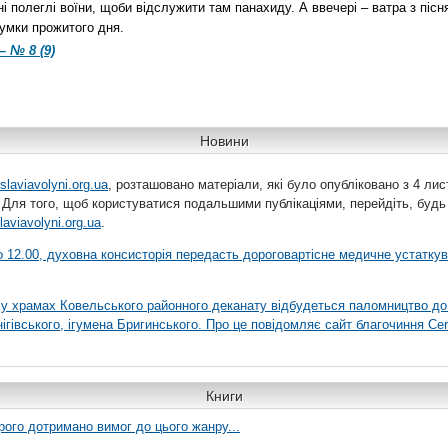
ні полеглі воїни, щоби відслужити там панахиду. А ввечері – ватра з піс
умки прожитого дня.
– № 8 (9)
Новини
slaviavolyni.org.ua
, розташовано матеріали, які було опубліковано з 4 лис
 Для того, щоб користуватися подальшими публікаціями, перейдіть, будь
laviavolyni.org.ua
.
 о 12.00, духовна консисторія передасть дороговартісне медичне устатку
я у храмах Ковельського районного деканату відбудеться паломництво до
гівського, ігумена Бригинського. Про це повідомляє сайт благочиння Сer
Книги
рого дотримано вимог до цього жанру...