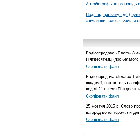
Автобіографічна розповідь с
Події від царизму і до Друго
звичайний чоловік. Хоча й о
Радіопередача «Благо» 8 лис
П’ятдесятниці (про багатог
Скопіювати файл
Радіопередача «Благо» 1 ли
академії, настоятель параф
неділі 21-ї після П’ятдесятни
Скопіювати файл
25 жовтня 2015 р. Слово пр
нагород волонтерам, які до
Скопіювати файл