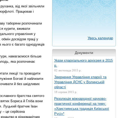
 руханка, від якої звільняли
 морфлоті. Працював і
праву таборяни розпочинали
ся курити, вживати
дального управління у
Увесь календар
 обмін досвідом праці у
в нього є багато однодумців
Документи
ьтури, намагаємося більше
Укази єпархіального архієрея в 2015
молодь, яка розпочинає
р.
02 листопада 2015 р.
тати лекції та проводити
Звернення Управління єпархії та
лужіння Богові й наблизити
Управління ДСНС у Волинській
почивати й без шкідливих
області
18 серпня 2015 р.
ославного братства святого
Резолюція міжнародної науково-
святих Бориса й Гліба вони
практичної конференції на тему:
я. Луцький братчик Іван
«Християнська традиція Київської
у – це серйозна
Русі»*
 юнацтво в різноманітних